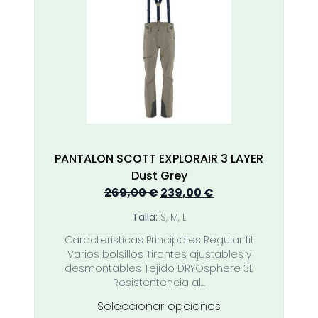
Las
opciones
se
pueden
elegir
en
la
página
de
producto
PANTALON SCOTT EXPLORAIR 3 LAYER
Dust Grey
El
El
269,00
€
239,00
€
precio
precio
Talla:
S, M, L
original
actual
Características Principales Regular fit
era:
es:
Varios bolsillos Tirantes ajustables y
269,00 €.
239,00 €.
desmontables Tejido DRYOsphere 3L
Resistentencia al...
Este
Seleccionar opciones