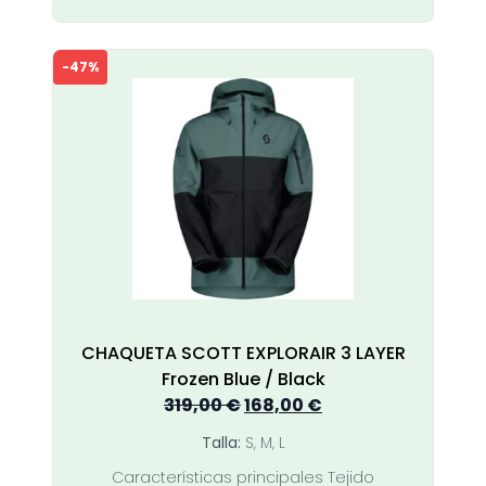
producto
tiene
múltiples
-47%
variantes.
Las
opciones
se
pueden
elegir
en
la
página
de
producto
CHAQUETA SCOTT EXPLORAIR 3 LAYER
Frozen Blue / Black
El
El
319,00
€
168,00
€
precio
precio
Talla:
S, M, L
original
actual
Características principales Tejido
era:
es: