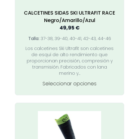
de
producto
CALCETINES SIDAS SKI ULTRAFIT RACE
Negro/Amarillo/Azul
49,95
€
Talla:
37-38, 39-40, 40-41, 42-43, 44-46
Los calcetines Ski Ultrafit son calcetines
de esquí de alto rendimiento que
proporcionan precisión, compresión y
transmisión. Fabricados con lana
merino y...
Este
Seleccionar opciones
producto
tiene
múltiples
variantes.
Las
opciones
se