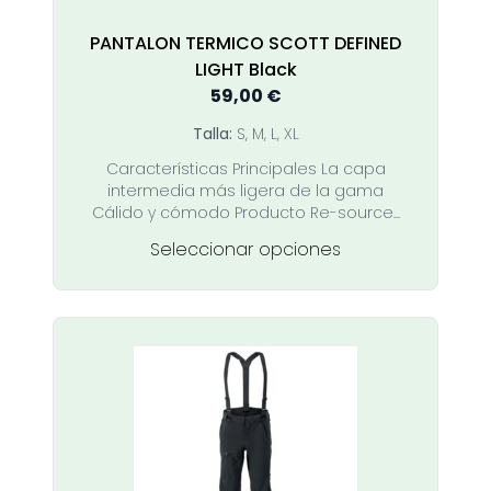
de
producto
PANTALON TERMICO SCOTT DEFINED
LIGHT Black
59,00
€
Talla:
S, M, L, XL
Características Principales La capa
intermedia más ligera de la gama
Cálido y cómodo Producto Re-source...
Este
Seleccionar opciones
producto
tiene
múltiples
variantes.
Las
opciones
se
pueden
elegir