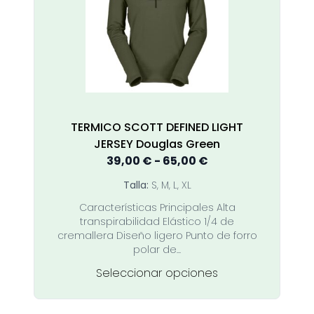
se
pueden
elegir
en
la
página
de
producto
TERMICO SCOTT DEFINED LIGHT
JERSEY Douglas Green
Rango
39,00
€
-
65,00
€
de
Talla:
S, M, L, XL
precios:
Características Principales Alta
desde
transpirabilidad Elástico 1/4 de
39,00 €
cremallera Diseño ligero Punto de forro
hasta
polar de...
65,00 €
Este
Seleccionar opciones
producto
tiene