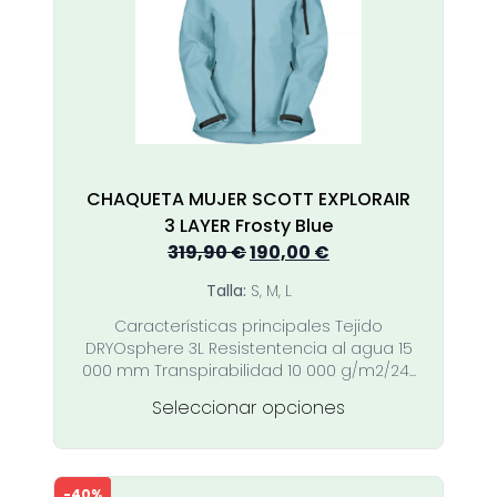
se
pueden
elegir
en
la
página
de
producto
CHAQUETA MUJER SCOTT EXPLORAIR
3 LAYER Frosty Blue
El
El
319,90
€
190,00
€
precio
precio
Talla:
S, M, L
original
actual
Características principales Tejido
era:
es:
DRYOsphere 3L Resistentencia al agua 15
319,90 €.
190,00 €.
000 mm Transpirabilidad 10 000 g/m2/24...
Este
Seleccionar opciones
producto
tiene
múltiples
-40%