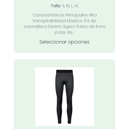
de
Talla:
S, M, L, XL
precios:
Características Principales Alta
desde
transpirabilidad Elástico 1/4 de
49,00 €
cremallera Diseño ligero Punto de forro
hasta
polar de...
65,00 €
Este
Seleccionar opciones
producto
tiene
múltiples
variantes.
Las
opciones
se
pueden
elegir
en
la
página