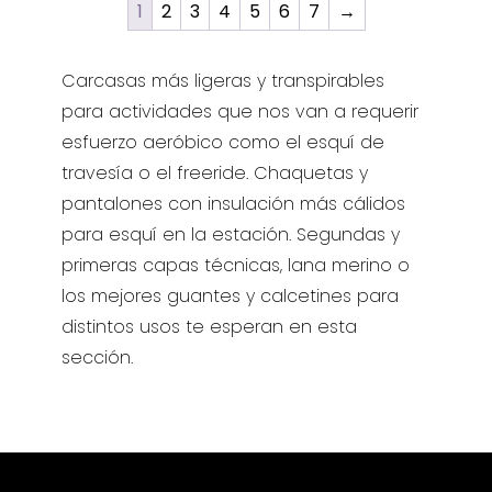
1
2
3
4
5
6
7
→
variantes.
Las
opciones
Carcasas más ligeras y transpirables
se
para actividades que nos van a requerir
pueden
esfuerzo aeróbico como el esquí de
elegir
travesía o el freeride. Chaquetas y
en
pantalones con insulación más cálidos
la
página
para esquí en la estación. Segundas y
de
primeras capas técnicas, lana merino o
producto
los mejores guantes y calcetines para
distintos usos te esperan en esta
sección.