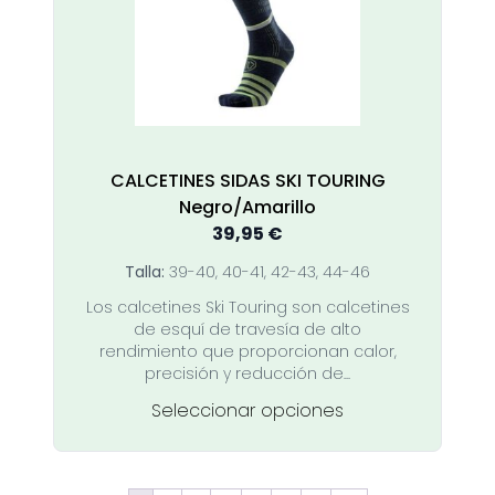
pueden
elegir
en
la
página
de
producto
CALCETINES SIDAS SKI TOURING
Negro/Amarillo
39,95
€
Talla:
39-40, 40-41, 42-43, 44-46
Los calcetines Ski Touring son calcetines
de esquí de travesía de alto
rendimiento que proporcionan calor,
precisión y reducción de...
Este
Seleccionar opciones
producto
tiene
múltiples