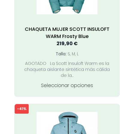
la
página
de
producto
CHAQUETA MUJER SCOTT INSULOFT
WARM Frosty Blue
219,90
€
Talla:
S, M, L
AGOTADO La Scott Insuloft Warm es la
chaqueta aislante sintética más cálida
de la...
Este
Seleccionar opciones
producto
tiene
múltiples
-41%
variantes.
Las
opciones