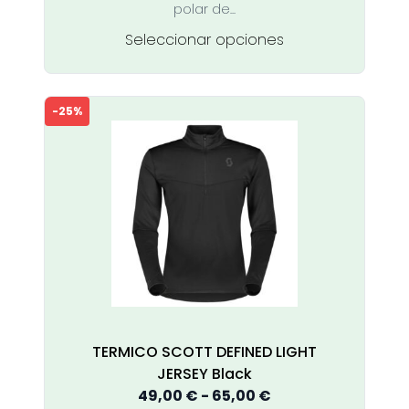
hasta
polar de...
65,00 €
Este
Seleccionar opciones
producto
tiene
múltiples
-25%
variantes.
Las
opciones
se
pueden
elegir
en
la
página
de
producto
TERMICO SCOTT DEFINED LIGHT
JERSEY Black
Rango
49,00
€
-
65,00
€