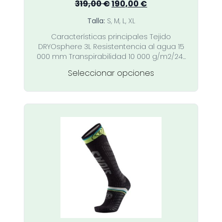
El
El
319,00
€
190,00
€
precio
precio
Talla:
S, M, L, XL
original
actual
Características principales Tejido
era:
es:
DRYOsphere 3L Resistentencia al agua 15
319,00 €.
190,00 €.
000 mm Transpirabilidad 10 000 g/m2/24...
Este
Seleccionar opciones
producto
tiene
múltiples
variantes.
Las
opciones
se
pueden
elegir
en
la
página