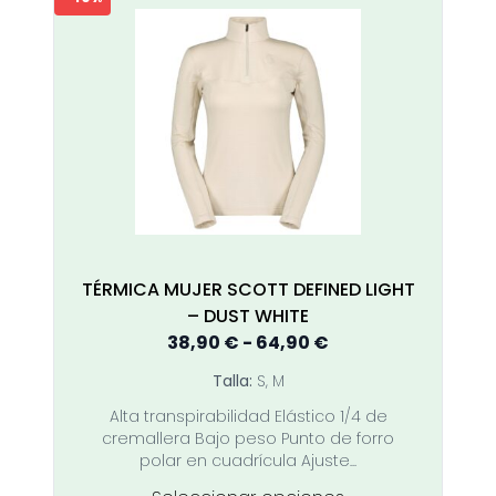
variantes.
Las
opciones
se
pueden
elegir
en
la
página
de
producto
TÉRMICA MUJER SCOTT DEFINED LIGHT
– DUST WHITE
Rango
38,90
€
-
64,90
€
de
Talla:
S, M
precios:
Alta transpirabilidad Elástico 1/4 de
desde
cremallera Bajo peso Punto de forro
38,90 €
polar en cuadrícula Ajuste...
hasta