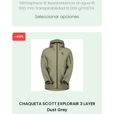
DRYOsphere 3L Resistentencia al agua 15
319,00 €.
168,00 €.
000 mm Transpirabilidad 10 000 g/m2/24...
Este
Seleccionar opciones
producto
tiene
múltiples
-40%
variantes.
Las
opciones
se
pueden
elegir
en
la
página
de
producto
CHAQUETA SCOTT EXPLORAIR 3 LAYER
Dust Grey