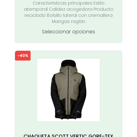
Características principales Estilo
atemporal Calidez acogedora Producto
reciclado Bolsillo lateral con cremallera
Mangas raglán
Este
Seleccionar opciones
producto
tiene
múltiples
-40%
variantes.
Las
opciones
se
pueden
elegir
en
la
página
de
producto
CHAQUETA SCOTT VERTIC GORE-TEX