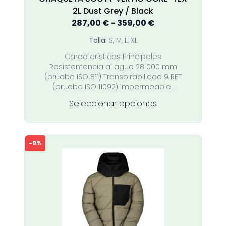
2L Dust Grey / Black
Rango
287,00
€
-
359,00
€
de
Talla:
S, M, L, XL
precios:
Características Principales
desde
Resistentencia al agua 28 000 mm
287,00 €
(prueba ISO 811) Transpirabilidad 9 RET
hasta
(prueba ISO 11092) Impermeable...
359,00 €
Este
Seleccionar opciones
producto
tiene
múltiples
-9%
variantes.
Las
opciones
se
pueden
elegir
en