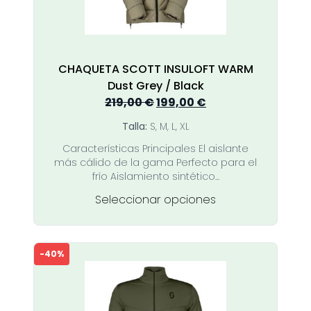
la
página
de
producto
CHAQUETA SCOTT INSULOFT WARM
Dust Grey / Black
El
El
219,00
€
199,00
€
precio
precio
Talla:
S, M, L, XL
original
actual
Características Principales El aislante
era:
es:
más cálido de la gama Perfecto para el
219,00 €.
199,00 €.
frío Aislamiento sintético...
Este
Seleccionar opciones
producto
tiene
múltiples
-40%
variantes.
Las
opciones