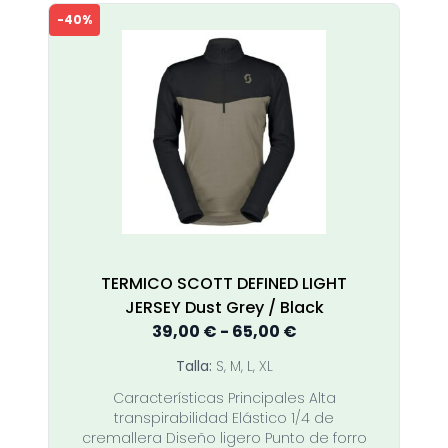
múltiples
-40%
variantes.
Las
opciones
se
pueden
elegir
en
la
página
de
producto
TERMICO SCOTT DEFINED LIGHT
JERSEY Dust Grey / Black
Rango
39,00
€
-
65,00
€
de
Talla:
S, M, L, XL
precios:
Características Principales Alta
desde
transpirabilidad Elástico 1/4 de
39,00 €
cremallera Diseño ligero Punto de forro