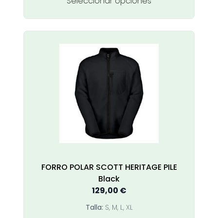
Este
Seleccionar opciones
64,90 €
producto
tiene
múltiples
variantes.
Las
opciones
se
pueden
elegir
en
la
página
de
producto
FORRO POLAR SCOTT HERITAGE PILE
Black
129,00
€
Talla:
S, M, L, XL