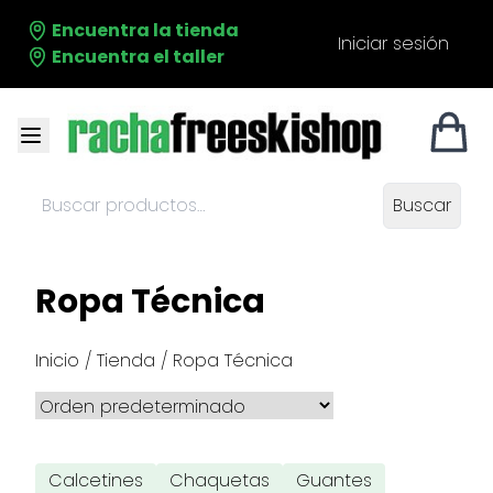
Encuentra la tienda
Iniciar sesión
Encuentra el taller
Buscar
Buscar
productos:
Ropa Técnica
Inicio
/
Tienda
/ Ropa Técnica
Calcetines
Chaquetas
Guantes