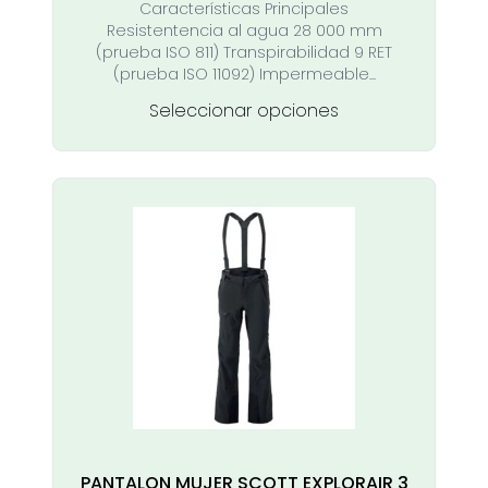
Características Principales
Resistentencia al agua 28 000 mm
(prueba ISO 811) Transpirabilidad 9 RET
(prueba ISO 11092) Impermeable...
Este
Seleccionar opciones
producto
tiene
múltiples
variantes.
Las
opciones
se
pueden
elegir
en
la
página
de
producto
PANTALON MUJER SCOTT EXPLORAIR 3