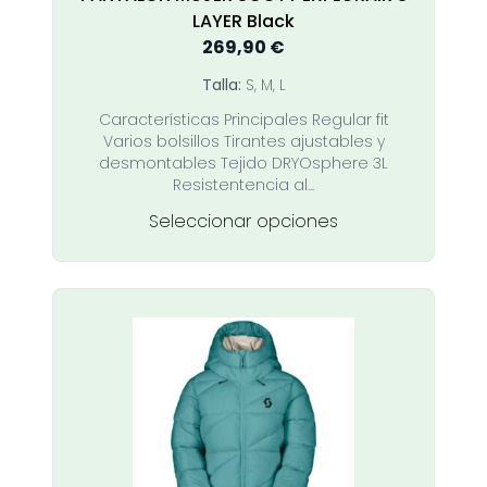
LAYER Black
269,90
€
Talla:
S, M, L
Características Principales Regular fit
Varios bolsillos Tirantes ajustables y
desmontables Tejido DRYOsphere 3L
Resistentencia al...
Este
Seleccionar opciones
producto
tiene
múltiples
variantes.
Las
opciones
se
pueden
elegir
en