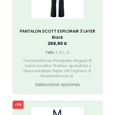
en
la
página
de
producto
PANTALON SCOTT EXPLORAIR 3 LAYER
Black
269,90
€
Talla:
S, M, L, XL
Características Principales Regular fit
Varios bolsillos Tirantes ajustables y
desmontables Tejido DRYOsphere 3L
Resistentencia al...
Este
Seleccionar opciones
producto
tiene
múltiples
-11%
variantes.