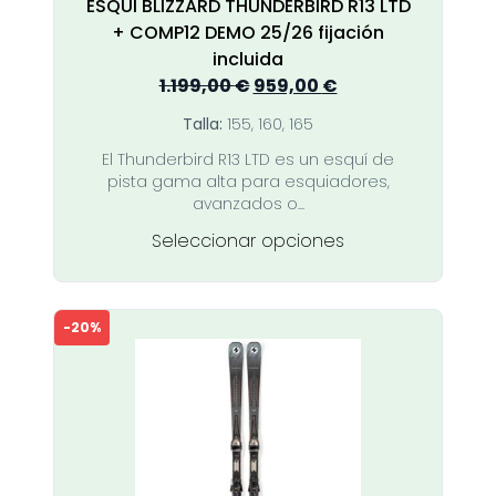
ESQUI BLIZZARD THUNDERBIRD R13 LTD
+ COMP12 DEMO 25/26 fijación
incluida
El
El
1.199,00
€
959,00
€
precio
precio
Talla:
155, 160, 165
original
actual
El Thunderbird R13 LTD es un esquí de
era:
es:
pista gama alta para esquiadores,
1.199,00 €.
959,00 €.
avanzados o...
Este
Seleccionar opciones
producto
tiene
múltiples
-20%
variantes.
Las
opciones
se
pueden
elegir