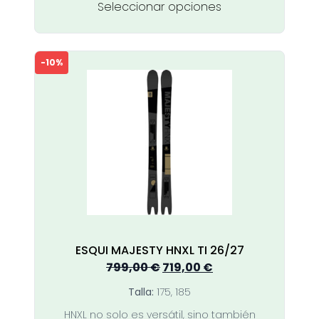
Este
Seleccionar opciones
producto
tiene
múltiples
-10%
variantes.
Las
opciones
se
pueden
elegir
en
la
página
de
producto
ESQUI MAJESTY HNXL TI 26/27
El
El
799,00
€
719,00
€
precio
precio
Talla:
175, 185
original
actual
HNXL no solo es versátil, sino también
era:
es: