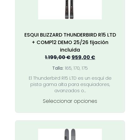
en
la
página
de
producto
ESQUI BLIZZARD THUNDERBIRD R15 LTD
+ COMP12 DEMO 25/26 fijación
incluida
El
El
1.199,00
€
959,00
€
precio
precio
Talla:
165, 170, 175
original
actual
El Thunderbird R15 LTD es un esquí de
era:
es:
pista gama alta para esquiadores,
1.199,00 €.
959,00 €.
avanzados o...
Este
Seleccionar opciones
producto
tiene
múltiples
variantes.
Las