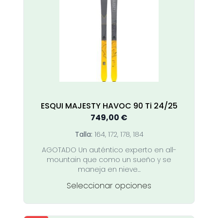
opciones
se
pueden
elegir
en
la
página
de
producto
ESQUI MAJESTY HAVOC 90 Ti 24/25
749,00
€
Talla:
164, 172, 178, 184
AGOTADO Un auténtico experto en all-
mountain que como un sueño y se
maneja en nieve...
Este
Seleccionar opciones
producto
tiene