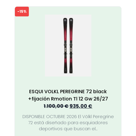
-15%
ESQUI VOLKL PEREGRINE 72 black
+fijación Rmotion Tl 12 Gw 26/27
El
El
1.100,00
€
935,00
€
precio
precio
DISPONIBLE OCTUBRE 2026 El Völkl Peregrine
original
actual
72 está diseñado para esquiadores
era:
es:
deportivos que buscan el...
1.100,00 €.
935,00 €.