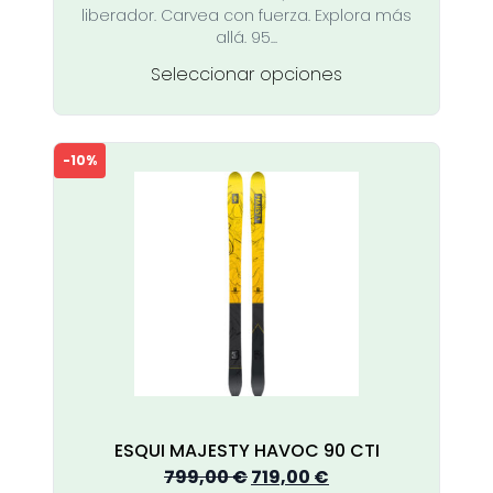
liberador. Carvea con fuerza. Explora más
799,00 €.
719,00 €.
allá. 95...
Este
Seleccionar opciones
producto
tiene
múltiples
-10%
variantes.
Las
opciones
se
pueden
elegir
en
la
página
de
producto
ESQUI MAJESTY HAVOC 90 CTI
El
El
799,00
€
719,00
€