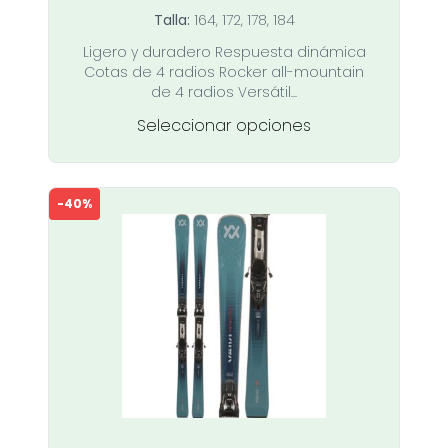
precio
precio
Talla:
164, 172, 178, 184
original
actual
Ligero y duradero Respuesta dinámica
era:
es:
Cotas de 4 radios Rocker all-mountain
799,00 €.
719,00 €.
de 4 radios Versátil...
Este
Seleccionar opciones
producto
tiene
múltiples
-40%
variantes.
Las
opciones
se
pueden
elegir
en
la
página
de