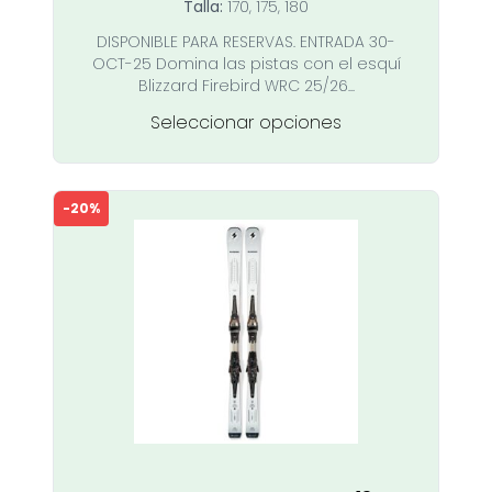
Talla:
170, 175, 180
original
actual
DISPONIBLE PARA RESERVAS. ENTRADA 30-
era:
es:
OCT-25 Domina las pistas con el esquí
1.149,00 €.
689,00 €.
Blizzard Firebird WRC 25/26...
Este
Seleccionar opciones
producto
tiene
múltiples
-20%
variantes.
Las
opciones
se
pueden
elegir
en
la
página
de
producto