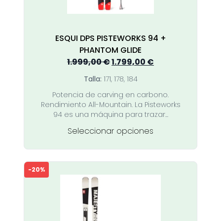
página
de
producto
ESQUI DPS PISTEWORKS 94 +
PHANTOM GLIDE
El
El
1.999,00
€
1.799,00
€
precio
precio
Talla:
171, 178, 184
original
actual
Potencia de carving en carbono.
era:
es:
Rendimiento All-Mountain. La Pisteworks
1.999,00 €.
1.799,00 €.
94 es una máquina para trazar...
Este
Seleccionar opciones
producto
tiene
múltiples
-20%
variantes.
Las
opciones
se