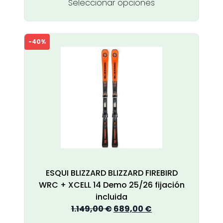
Este
Seleccionar opciones
producto
tiene
múltiples
-40%
variantes.
Las
opciones
se
pueden
elegir
en
la
página
de
producto
ESQUI BLIZZARD BLIZZARD FIREBIRD
WRC + XCELL 14 Demo 25/26 fijación
incluida
El
El
1.149,00
€
689,00
€
precio
precio