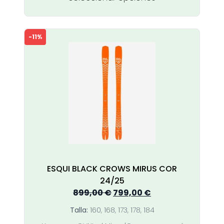
producto
tiene
múltiples
-11%
variantes.
Las
opciones
se
pueden
elegir
en
la
página
de
producto
ESQUI BLACK CROWS MIRUS COR
24/25
El
El
899,00
€
799,00
€
precio
precio
Talla:
160, 168, 173, 178, 184
original
actual