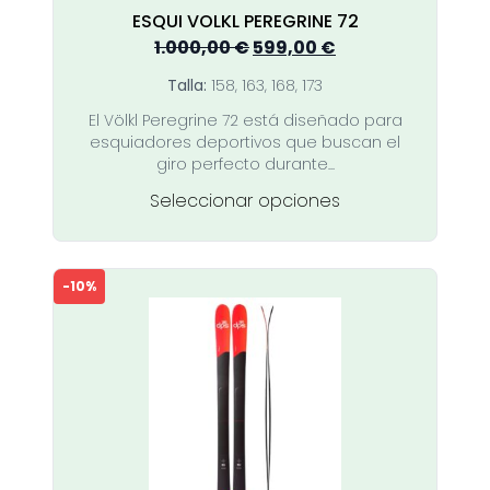
producto
ESQUI VOLKL PEREGRINE 72
El
El
1.000,00
€
599,00
€
precio
precio
Talla:
158, 163, 168, 173
original
actual
El Völkl Peregrine 72 está diseñado para
era:
es:
esquiadores deportivos que buscan el
1.000,00 €.
599,00 €.
giro perfecto durante...
Este
Seleccionar opciones
producto
tiene
múltiples
-10%
variantes.
Las
opciones
se
pueden
elegir
en
la