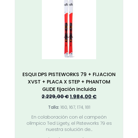
Las
opciones
se
pueden
elegir
en
la
página
de
producto
ESQUI DPS PISTEWORKS 79 + FIJACION
XVST + PLACA X STEP + PHANTOM
GLIDE fijación incluida
El
El
2.229,00
€
1.984,00
€
precio
precio
Talla:
160, 167, 174, 181
original
actual
En colaboración con el campeón
era:
es:
olímpico Ted Ligety, el Pisteworks 79 es
2.229,00 €.
1.984,00 €.
nuestra solución de...