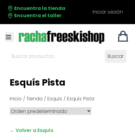
Encuentra la tienda
Iniciar sesión
Encuentra el taller
Buscar
Buscar
productos:
Esquís Pista
Inicio
/
Tienda
/
Esquís
/ Esquís Pista
← Volver a Esquís