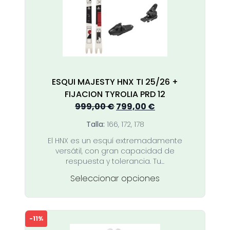
pueden
elegir
en
la
página
de
producto
ESQUI MAJESTY HNX TI 25/26 +
FIJACION TYROLIA PRD 12
El
El
999,00
€
799,00
€
precio
precio
Talla:
166, 172, 178
original
actual
El HNX es un esquí extremadamente
era:
es:
versátil, con gran capacidad de
999,00 €.
799,00 €.
respuesta y tolerancia. Tu...
Este
Seleccionar opciones
producto
tiene
múltiples
-11%
variantes.