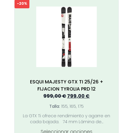
múltiples
-20%
variantes.
Las
opciones
se
pueden
elegir
en
la
página
de
producto
ESQUI MAJESTY GTX TI 25/26 +
FIJACION TYROLIA PRD 12
El
El
999,00
€
799,00
€
precio
precio
Talla:
155, 165, 175
original
actual
La GTX Ti ofrece rendimiento y agarre en
era:
es:
cada bajada. 74 mm Lámina de...
999,00 €.
799,00 €.
Este
Seleccionar opciones