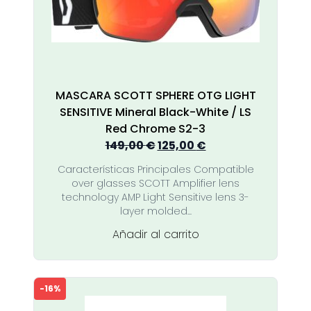
MASCARA SCOTT SPHERE OTG LIGHT
SENSITIVE Mineral Black-White / LS
Red Chrome S2-3
El
El
149,00
€
125,00
€
precio
precio
Características Principales Compatible
original
actual
over glasses SCOTT Amplifier lens
era:
es:
technology AMP Light Sensitive lens 3-
149,00 €.
125,00 €.
layer molded...
Añadir al carrito
-16%