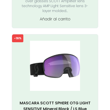
over glasses SCOTT Amplifier lens
era:
es:
technology AMP Light Sensitive lens 3-
149,00 €.
125,00 €.
layer molded...
Añadir al carrito
-16%
MASCARA SCOTT SPHERE OTG LIGHT
SENSITIVE Mineral Black / LS Blue