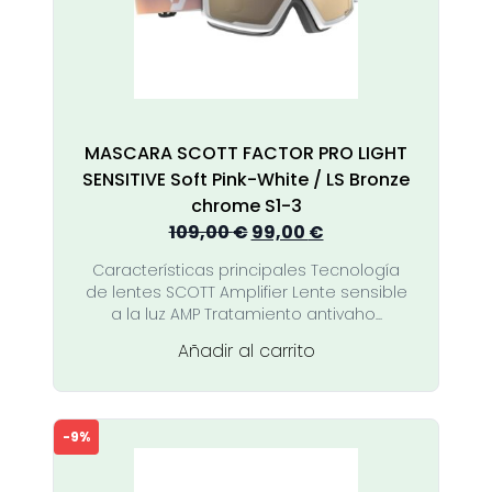
MASCARA SCOTT FACTOR PRO LIGHT
SENSITIVE Soft Pink-White / LS Bronze
chrome S1-3
El
El
109,00
€
99,00
€
precio
precio
Características principales Tecnología
original
actual
de lentes SCOTT Amplifier Lente sensible
era:
es:
a la luz AMP Tratamiento antivaho...
109,00 €.
99,00 €.
Añadir al carrito
-9%