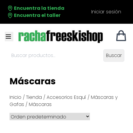
Encuentra la tienda
Iniciar sesión
Encuentra el taller
Buscar
Buscar
productos:
Máscaras
Inicio
/
Tienda
/
Accesorios Esquí
/
Máscaras y
Gafas
/ Máscaras