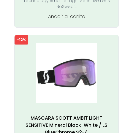
Technology Amplifier Light Sensitive Lens
169,00 €.
149,00 €.
NoSweat...
Añadir al carrito
-12%
MASCARA SCOTT AMBIT LIGHT
SENSITIVE Mineral Black-White / LS
BlueChrome S2-4