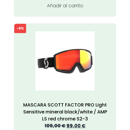
109,00 €.
99,00 €.
Añadir al carrito
-9%
MASCARA SCOTT FACTOR PRO Light
Sensitive mineral black/white / AMP
LS red chrome S2-3
El
El
109,00
€
99,00
€