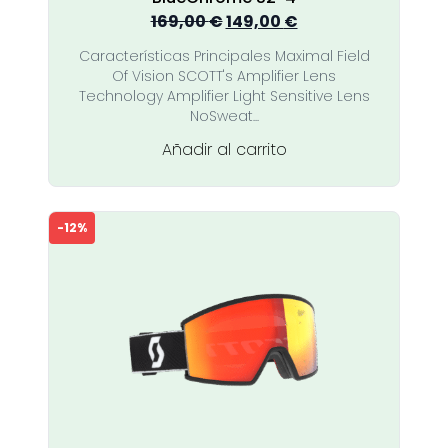
El
El
169,00
€
149,00
€
precio
precio
Características Principales Maximal Field
original
actual
Of Vision SCOTT's Amplifier Lens
era:
es:
Technology Amplifier Light Sensitive Lens
169,00 €.
149,00 €.
NoSweat...
Añadir al carrito
-12%