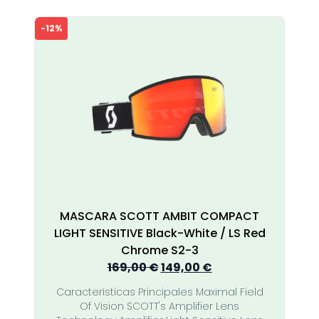
-12%
MASCARA SCOTT AMBIT COMPACT
LIGHT SENSITIVE Black-White / LS Red
Chrome S2-3
El
El
169,00
€
149,00
€
precio
precio
Características Principales Maximal Field
original
actual
Of Vision SCOTT's Amplifier Lens
era:
es: