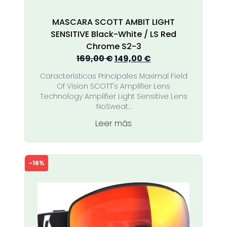
MASCARA SCOTT AMBIT LIGHT
SENSITIVE Black-White / LS Red
Chrome S2-3
El
El
169,00
€
149,00
€
precio
precio
Características Principales Maximal Field
original
actual
Of Vision SCOTT's Amplifier Lens
era:
es:
Technology Amplifier Light Sensitive Lens
169,00 €.
149,00 €.
NoSweat...
Leer más
-16%