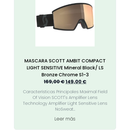
MASCARA SCOTT AMBIT COMPACT
LIGHT SENSITIVE Mineral Black/ LS
Bronze Chrome S1-3
El
El
169,00
€
149,00
€
precio
precio
Características Principales Maximal Field
original
actual
Of Vision SCOTT's Amplifier Lens
era:
es:
Technology Amplifier Light Sensitive Lens
169,00 €.
149,00 €.
NoSweat...
Leer más