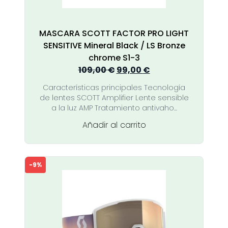
MASCARA SCOTT FACTOR PRO LIGHT
SENSITIVE Mineral Black / LS Bronze
chrome S1-3
El
El
109,00
€
99,00
€
precio
precio
Características principales Tecnología
original
actual
de lentes SCOTT Amplifier Lente sensible
era:
es:
a la luz AMP Tratamiento antivaho...
109,00 €.
99,00 €.
Añadir al carrito
-9%