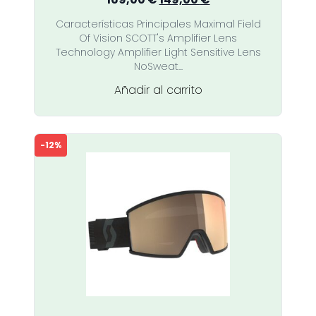
precio
precio
Características Principales Maximal Field
original
actual
Of Vision SCOTT's Amplifier Lens
era:
es:
Technology Amplifier Light Sensitive Lens
169,00 €.
149,00 €.
NoSweat...
Añadir al carrito
-12%