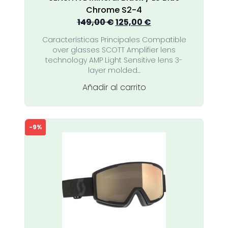
Chrome S2-4
El
El
149,00
€
125,00
€
precio
precio
Características Principales Compatible
original
actual
over glasses SCOTT Amplifier lens
era:
es:
technology AMP Light Sensitive lens 3-
149,00 €.
125,00 €.
layer molded...
Añadir al carrito
-9%