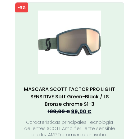
-9%
MASCARA SCOTT FACTOR PRO LIGHT
SENSITIVE Soft Green-Black / LS
Bronze chrome S1-3
El
El
109,00
€
99,00
€
precio
precio
Características principales Tecnología
original
actual
de lentes SCOTT Amplifier Lente sensible
era:
es:
a la luz AMP Tratamiento antivaho...