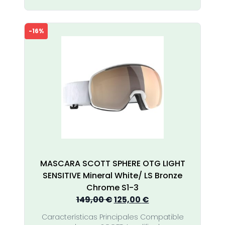
-16%
MASCARA SCOTT SPHERE OTG LIGHT
SENSITIVE Mineral White/ LS Bronze
Chrome S1-3
El
El
149,00
€
125,00
€
precio
precio
Características Principales Compatible
original
actual