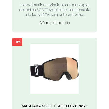
precio
precio
Características principales Tecnología
original
actual
de lentes SCOTT Amplifier Lente sensible
era:
es:
a la luz AMP Tratamiento antivaho...
109,00 €.
99,00 €.
Añadir al carrito
-11%
MASCARA SCOTT SHIELD LS Black-