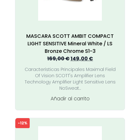
MASCARA SCOTT AMBIT COMPACT
LIGHT SENSITIVE Mineral White / LS
Bronze Chrome S1-3
El
El
169,00
€
149,00
€
precio
precio
Características Principales Maximal Field
original
actual
Of Vision SCOTT's Amplifier Lens
era:
es:
Technology Amplifier Light Sensitive Lens
169,00 €.
149,00 €.
NoSweat...
Añadir al carrito
-12%