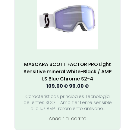
MASCARA SCOTT FACTOR PRO Light
Sensitive mineral White-Black / AMP
LS Blue Chrome S2-4
El
El
109,00
€
99,00
€
precio
precio
Características principales Tecnología
original
actual
de lentes SCOTT Amplifier Lente sensible
era:
es:
a la luz AMP Tratamiento antivaho...
109,00 €.
99,00 €.
Añadir al carrito