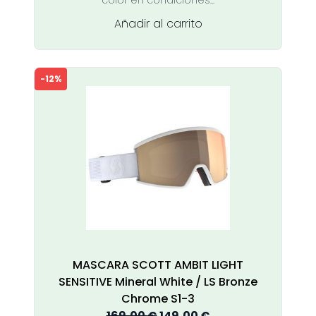
color en condiciones...
218,00 €.
195,00 €.
Añadir al carrito
-12%
MASCARA SCOTT AMBIT LIGHT
SENSITIVE Mineral White / LS Bronze
Chrome S1-3
El
El
169,00
€
149,00
€