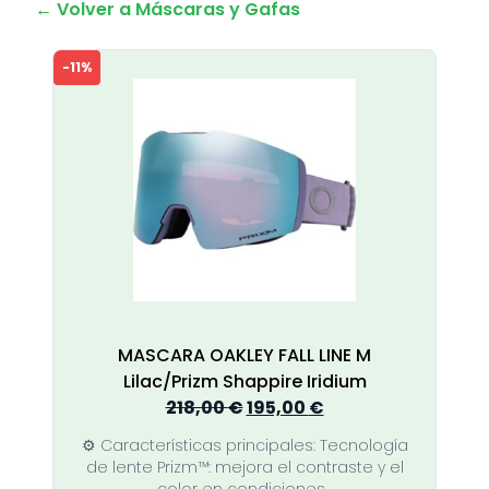
← Volver a Máscaras y Gafas
-11%
MASCARA OAKLEY FALL LINE M
Lilac/Prizm Shappire Iridium
El
El
218,00
€
195,00
€
precio
precio
⚙️ Características principales: Tecnología
original
actual
de lente Prizm™: mejora el contraste y el
era:
es: