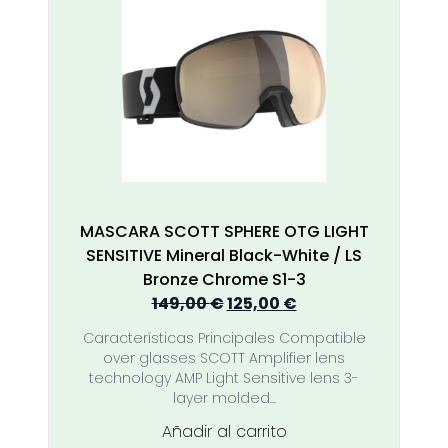
MASCARA SCOTT SPHERE OTG LIGHT
SENSITIVE Mineral Black-White / LS
Bronze Chrome S1-3
El
El
149,00
€
125,00
€
precio
precio
Características Principales Compatible
original
actual
over glasses SCOTT Amplifier lens
era:
es:
technology AMP Light Sensitive lens 3-
149,00 €.
125,00 €.
layer molded...
Añadir al carrito