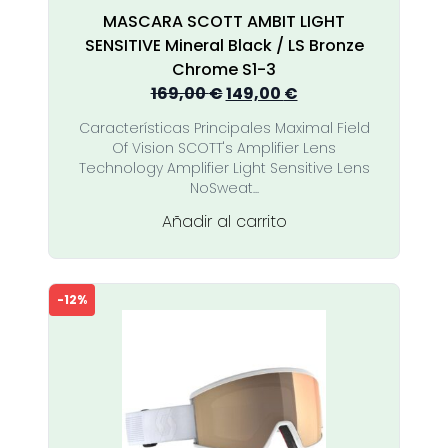
MASCARA SCOTT AMBIT LIGHT
SENSITIVE Mineral Black / LS Bronze
Chrome S1-3
El
El
169,00
€
149,00
€
precio
precio
Características Principales Maximal Field
original
actual
Of Vision SCOTT's Amplifier Lens
era:
es:
Technology Amplifier Light Sensitive Lens
169,00 €.
149,00 €.
NoSweat...
Añadir al carrito
-12%